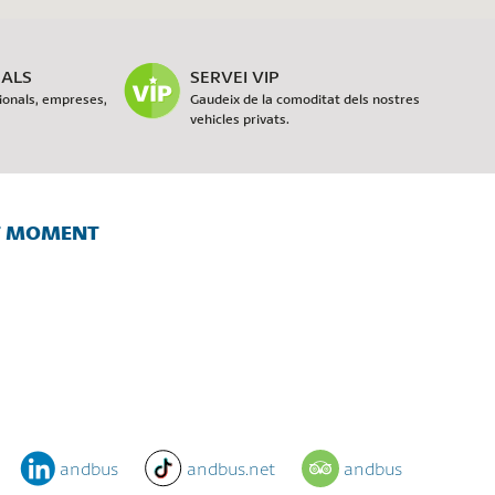
NALS
SERVEI VIP
cionals, empreses,
Gaudeix de la comoditat dels nostres
vehicles privats.
OT MOMENT
andbus
andbus.net
andbus