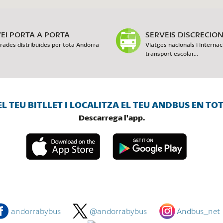
EI PORTA A PORTA
SERVEIS DISCRECIO
rades distribuïdes per tota Andorra
Viatges nacionals i interna
transport escolar...
L TEU BITLLET I LOCALITZA EL TEU ANDBUS EN T
Descarrega l'app.
andorrabybus
@andorrabybus
Andbus_net