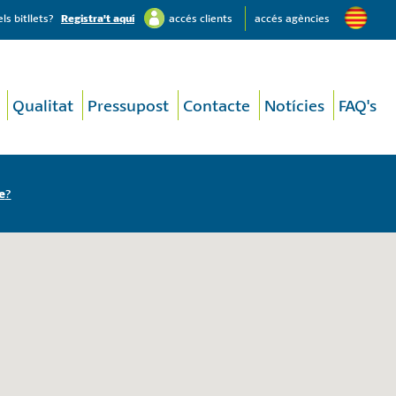
s bitllets?
Registra't aquí
accés clients
accés agències
Qualitat
Pressupost
Contacte
Notícies
FAQ's
e
?