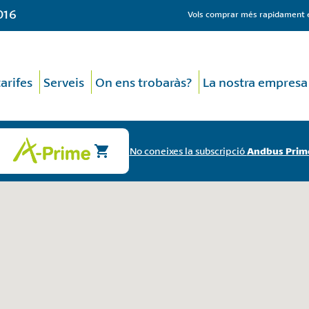
016
Vols comprar més rapidament el
tarifes
Serveis
On ens trobaràs?
La nostra empresa
No coneixes la subscripció
Andbus Prim