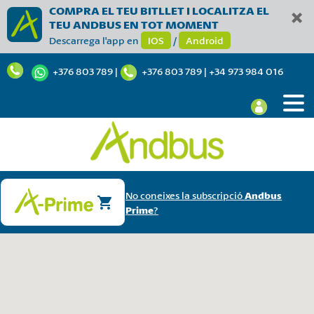
COMPRA EL TEU BITLLET I LOCALITZA EL
TEU ANDBUS EN TOT MOMENT
Descarrega l'app en
IOS
/
Android
+376 803 789
|
+376 803 789
|
+34 973 984 016
No coneixes la subscripció
Andbus
Prime
?