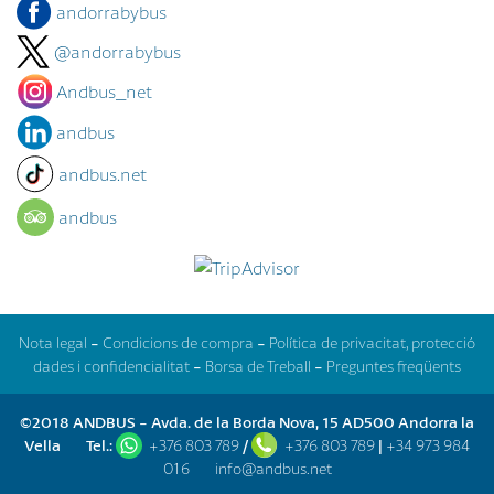
andorrabybus
@andorrabybus
Andbus_net
andbus
andbus.net
andbus
Nota legal
-
Condicions de compra
-
Política de privacitat, protecció
dades i confidencialitat
-
Borsa de Treball
-
Preguntes freqüents
©2018 ANDBUS - Avda. de la Borda Nova, 15 AD500 Andorra la
Vella
Tel.:
+376 803 789
/
+376 803 789
|
+34 973 984
016
info@andbus.net