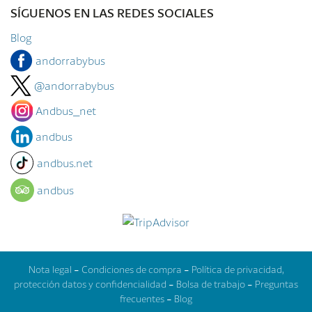
SÍGUENOS EN LAS REDES SOCIALES
Blog
andorrabybus
@andorrabybus
Andbus_net
andbus
andbus.net
andbus
Nota legal
-
Condiciones de compra
-
Política de privacidad,
protección datos y confidencialidad
-
Bolsa de trabajo
-
Preguntas
frecuentes
-
Blog