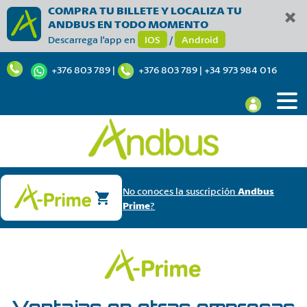
COMPRA TU BILLETE Y LOCALIZA TU
ANDBUS EN TODO MOMENTO
Descarrega l'app en
IOS
/
Android
+376 803 789
|
+376 803 789
|
+34 973 984 016
No conoces la suscripción
Andbus
Prime
?
Ventajas en otras empresas