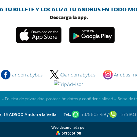
 TU BILLETE Y LOCALIZA TU ANDBUS EN TODO 
Descarga la app.
andorrabybus
@andorrabybus
Andbus_n
a
-
Política de privacidad, protección datos y confidencialidad
-
Bolsa de t
, 15 AD500 Andorra la Vella
Tel.:
+376 803 789
/
+376 803
Web desarrollada por