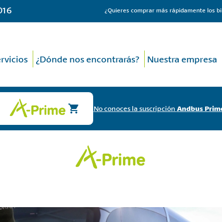
016
¿Quieres comprar más rápidamente los bi
rvicios
¿Dónde nos encontrarás?
Nuestra empresa
No conoces la suscripción
Andbus Prim