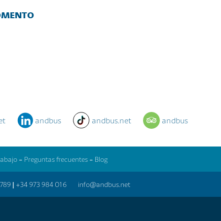
MOMENTO
et
andbus
andbus.net
andbus
rabajo
-
Preguntas frecuentes
-
Blog
 789
|
+34 973 984 016
info@andbus.net