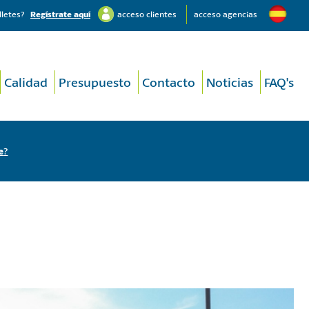
lletes?
Regístrate aquí
acceso clientes
acceso agencias
Calidad
Presupuesto
Contacto
Noticias
FAQ's
e
?