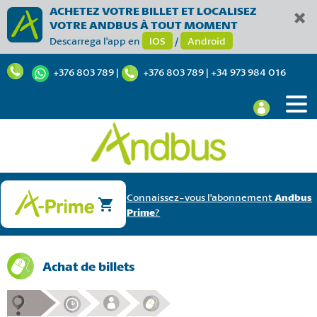
ACHETEZ VOTRE BILLET ET LOCALISEZ
VOTRE ANDBUS À TOUT MOMENT
Descarrega l'app en
IOS
/
Android
+376 803 789
|
+376 803 789
|
+34 973 984 016
Connaissez-vous l'abonnement
Andbus
Prime
?
Achat de billets