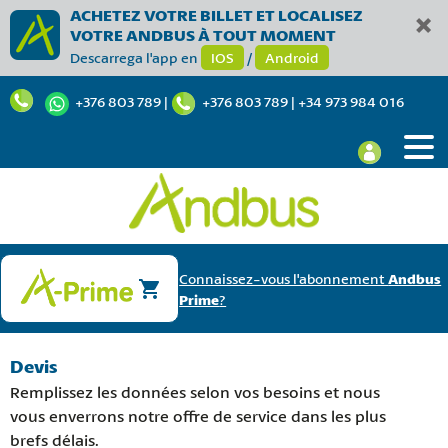
ACHETEZ VOTRE BILLET ET LOCALISEZ
VOTRE ANDBUS À TOUT MOMENT
Descarrega l'app en
IOS
/
Android
+376 803 789
|
+376 803 789
|
+34 973 984 016
Connaissez-vous l'abonnement
Andbus
Prime
?
Devis
Remplissez les données selon vos besoins et nous
vous enverrons notre offre de service dans les plus
brefs délais.