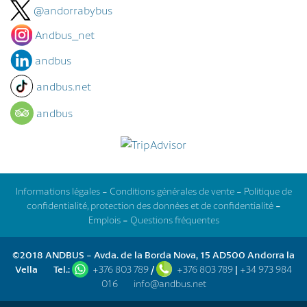
@andorrabybus
Andbus_net
andbus
andbus.net
andbus
Informations légales
-
Conditions générales de vente
-
Politique de
confidentialité, protection des données et de confidentialité
-
Emplois
-
Questions fréquentes
©2018 ANDBUS - Avda. de la Borda Nova, 15 AD500 Andorra la
Vella
Tel.:
+376 803 789
/
+376 803 789
|
+34 973 984
016
info@andbus.net