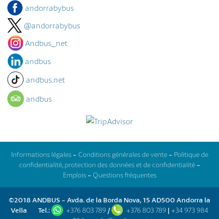
andorrabybus
@andorrabybus
Andbus_net
andbus
andbus.net
andbus
Informations légales
-
Conditions générales de vente
-
Politique de
confidentialité, protection des données et de confidentialité
-
Emplois
-
Questions fréquentes
©2018 ANDBUS - Avda. de la Borda Nova, 15 AD500 Andorra la
Vella
Tel.:
+376 803 789
/
+376 803 789
|
+34 973 984