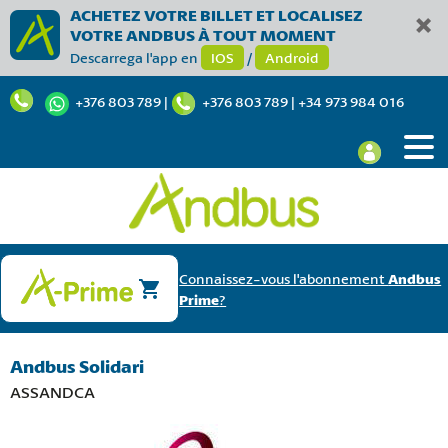
ACHETEZ VOTRE BILLET ET LOCALISEZ
VOTRE ANDBUS À TOUT MOMENT
Descarrega l'app en
IOS
/
Android
+376 803 789
|
+376 803 789
|
+34 973 984 016
Connaissez-vous l'abonnement
Andbus
Prime
?
Andbus Solidari
ASSANDCA