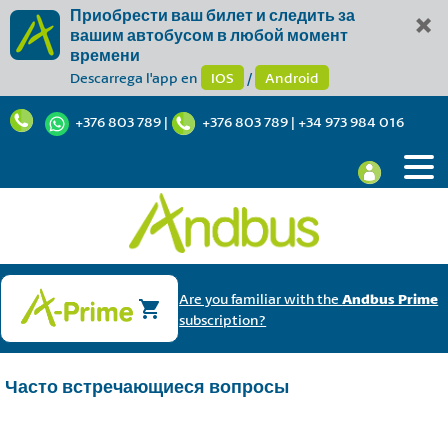
Приобрести ваш билет и следить за
вашим автобусом в любой момент
времени
Descarrega l'app en
IOS
/
Android
+376 803 789
|
+376 803 789
|
+34 973 984 016
Are you familiar with the
Andbus Prime
subscription?
Часто встречающиеся вопросы