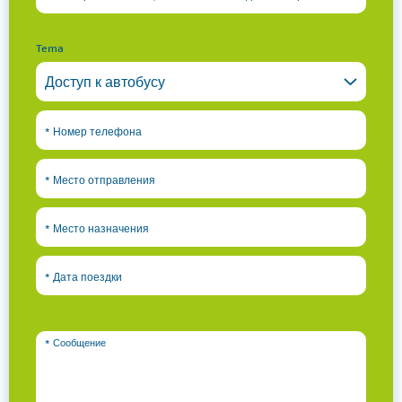
Tema
*
Номер телефона
*
Место отправления
*
Место назначения
*
Дата поездки
*
Сообщение