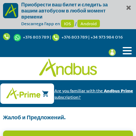
Приобрести ваш билет и следить за
вашим автобусом в любой момент
времени
Descarrega l'app en
IOS
/
Android
+376 803 789
|
+376 803 789
|
+34 973 984 016
Are you familiar with the
Andbus Prime
subscription?
Жалоб и Предложений.