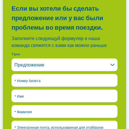
Если вы хотели бы сделать
предложение или у вас были
проблемы во время поездки.
Заполните следующуй формуляр и наша
команда свяжется с вами как можно раньше
Tipus
*
Номер билета
*
Имя
*
Фамилия
*
Электронная почта, использованная для этойброни