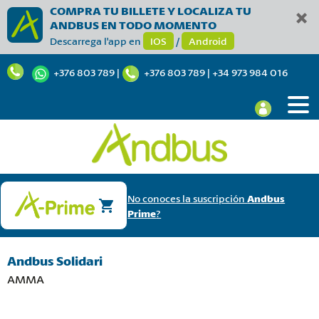
COMPRA TU BILLETE Y LOCALIZA TU
ANDBUS EN TODO MOMENTO
Descarrega l'app en
IOS
/
Android
+376 803 789
|
+376 803 789
|
+34 973 984 016
No conoces la suscripción
Andbus
Prime
?
Andbus Solidari
AMMA