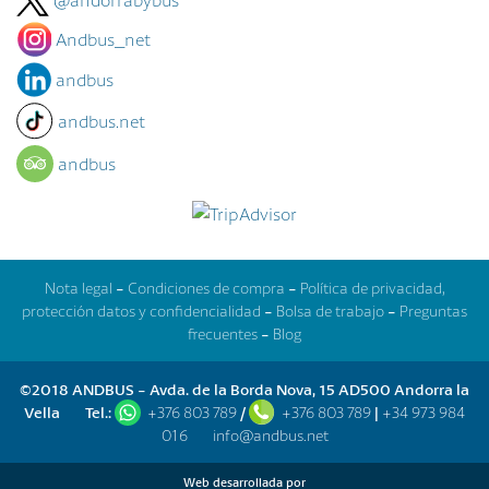
Andbus_net
andbus
andbus.net
andbus
Nota legal
-
Condiciones de compra
-
Política de privacidad,
protección datos y confidencialidad
-
Bolsa de trabajo
-
Preguntas
frecuentes
-
Blog
©2018 ANDBUS - Avda. de la Borda Nova, 15 AD500 Andorra la
Vella
Tel.:
+376 803 789
/
+376 803 789
|
+34 973 984
016
info@andbus.net
Web desarrollada por