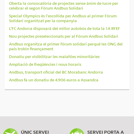
Oberta la convocatòria de projectes sense ànim de lucre per
celebrar el segon Fòrum Andbus Solidari
Special Olympics és l’escollida per Andbus al primer Fòrum
Solidari organitzat per la companyia
L’FC Andorra disposarà del millor autobús de tota la 1A RFEF
Nou projectes preseleccionats per al Fòrum Andbus Solidari
Andbus organitza el primer fòrum solidari perquè les ONG del
país trobin finançament
Donatiu per visibilitzar les malalties minoritàries
Ampliació de freqüències i nous horaris
Andbus, transport oficial del BC Morabanc Andorra
Andbus fa un donatiu de 4.906 euros a Assandca
ÚNIC SERVEI
SERVEI PORTA A