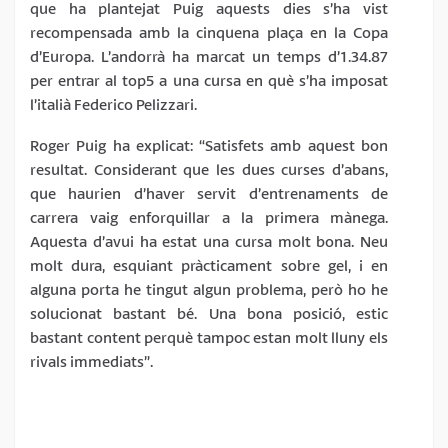
que ha plantejat Puig aquests dies s’ha vist
recompensada amb la cinquena plaça en la Copa
d’Europa. L’andorrà ha marcat un temps d’1.34.87
per entrar al top5 a una cursa en què s’ha imposat
l’italià Federico Pelizzari.
Roger Puig ha explicat: “Satisfets amb aquest bon
resultat. Considerant que les dues curses d’abans,
que haurien d’haver servit d’entrenaments de
carrera vaig enforquillar a la primera mànega.
Aquesta d’avui ha estat una cursa molt bona. Neu
molt dura, esquiant pràcticament sobre gel, i en
alguna porta he tingut algun problema, però ho he
solucionat bastant bé. Una bona posició, estic
bastant content perquè tampoc estan molt lluny els
rivals immediats”.