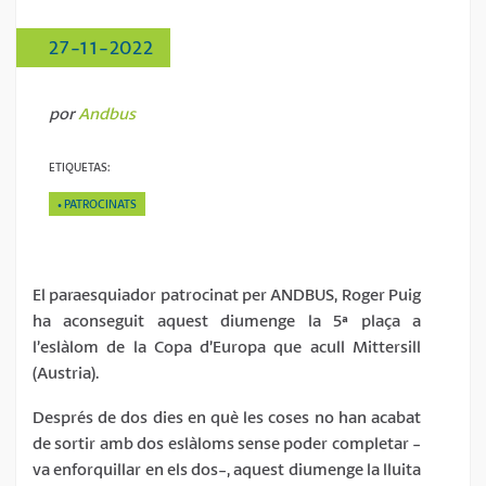
27-11-2022
por
Andbus
ETIQUETAS:
PATROCINATS
El paraesquiador patrocinat per ANDBUS, Roger Puig
ha aconseguit aquest diumenge la 5ª plaça a
l’eslàlom de la Copa d’Europa que acull Mittersill
(Austria).
Després de dos dies en què les coses no han acabat
de sortir amb dos eslàloms sense poder completar -
va enforquillar en els dos-, aquest diumenge la lluita