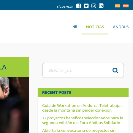
SÍGUENOS:
NOTICIAS
ANDBUS
LA
RECENT POSTS
Guía de Workation en Andorra: Teletrabajar
desde la montaña sin perder conexión
12 proyectos benéficos seleccionados para la
segunda edición del Foro Andbus Solidario
Abierta la convocatoria de proyectos sin