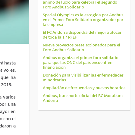
ánimo de lucro para celebrar el segundo
Foro Andbus Solidario
Special Olympics es la escogida por Andbus
en el Primer Foro Solidario organizador por
la empresa
El FC Andorra dispondrá del mejor autocar
de toda la 1.ª RFEF
Nueve proyectos preseleccionados para el
Foro Andbus Solidario
Andbus organiza el primer foro solidario
para que las ONG del país encuentren
rá hasta
financiación
tivo es,
Donación para visibilizar las enfermedades
, que ha
minoritarias
 2019.
Ampliación de frecuencias y nuevos horarios
Andbus, transporte oficial del BC Morabanc
a varios
Andorra
 por una
mayor en
o con el
rdaron a