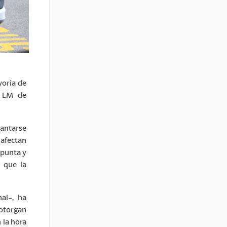
yoría de
a LM de
lantarse
afectan
 punta y
 que la
al-, ha
 otorgan
 la hora