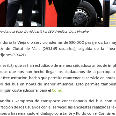
’Andorra la Vella, David Astrié i el CEO d’Andbus, Dani Vinseiro
ndorra la Vieja dio servicio además de 530.000 pasajeros. La ma
LV de Ciutat de Valls (293.165 usuarios); seguida de la líne
ijones (39.421).
jones (LS), que se han estudiado de manera cuidadosa antes de imp
das que nos han hecho llegar los ciudadanos de la parroquia 
r frecuentación, hecho que permite mantener el servicio en horas
so del bus en horas de menor afluencia. Esto permite también
ningún coste adicional para el
Comú
.
e Andbus -empresa de transporte concesionaria del bus comun
acción de los usuarios con el servicio: las encuestas realizadas le
nseiro ha remarcado el diálogo constante y fluido con el Común en