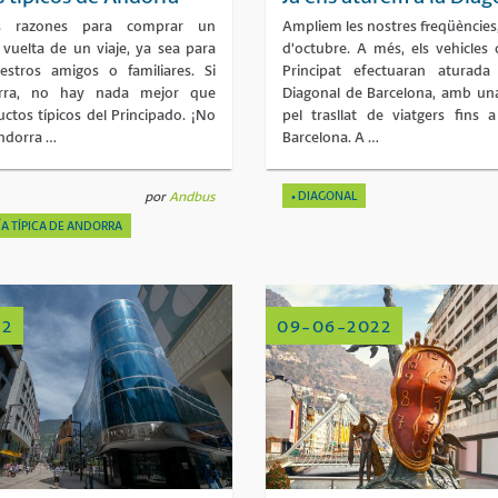
 razones para comprar un
Ampliem les nostres freqüències, 
 vuelta de un viaje, ya sea para
d’octubre. A més, els vehicles d
estros amigos o familiares. Si
Principat efectuaran aturada
orra, no hay nada mejor que
Diagonal de Barcelona, amb una
uctos típicos del Principado. ¡No
pel trasllat de viatgers fins 
Andorra …
Barcelona. A …
por
Andbus
DIAGONAL
 TÍPICA DE ANDORRA
22
09-06-2022