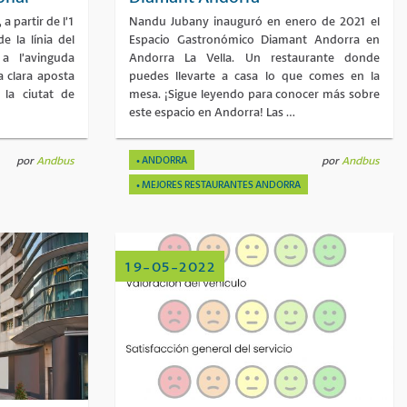
a partir de l’1
Nandu Jubany inauguró en enero de 2021 el
e la línia del
Espacio Gastronómico Diamant Andorra en
 a l’avinguda
Andorra La Vella. Un restaurante donde
 clara aposta
puedes llevarte a casa lo que comes en la
a la ciutat de
mesa. ¡Sigue leyendo para conocer más sobre
este espacio en Andorra! Las …
por
Andbus
ANDORRA
por
Andbus
MEJORES RESTAURANTES ANDORRA
19-05-2022