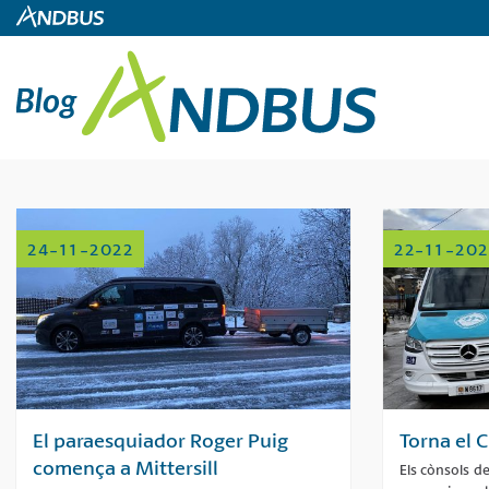
24-11-2022
22-11-202
El paraesquiador Roger Puig
Torna el C
comença a Mittersill
Els cònsols d