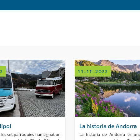
2
11-11-2022
lípol
La historia de Andorra
e les set parròquies han signat un
La historia de Andorra es un