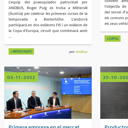
conveni am
L’equip del praesquiador patrocinat per
l’objectiu de
ANDBUS, Roger Puig es troba a Mittersill
del servei d’
(Àustria) per celebrar les primeres curses de la
els comuns po
temporada a Resterhöhe. L’andorrà
els seus vehic
participarà en dos eslàloms FIS i un eslàlom de
la Copa d’Europa, circuit que combinarà amb
…
CLÍPOL
PATROCINATS
por
Andbus
03-11-2022
25-10-20
Primera empresa en el mercat
Productos