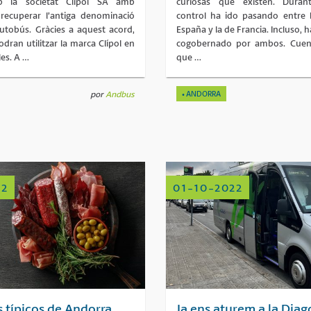
b la societat Clípol SA amb
curiosas que existen. Durant
 recuperar l’antiga denominació
control ha ido pasando entre 
autobús. Gràcies a aquest acord,
España y la de Francia. Incluso, h
dran utilitzar la marca Clípol en
cogobernado por ambos. Cuent
les. A …
que …
por
Andbus
ANDORRA
22
01-10-2022
 típicos de Andorra
Ja ens aturem a la Diag