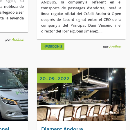
e siglos, su
ANDBUS, la companyia referent en el
la nobleza de
transports de passatges d’Andorra, serà la
a llegado a ser
línea regular oficial del Crèdit Andorrà Open
a la leyenda
després de l’acord signat entre el CEO de la
companyia del Principat Dani Vinseiro i el
director del Torneig Joan Jiménez. …
por
Andbus
PATROCINIS
por
Andbus
20-09-2022
onal
Diamant Andorra