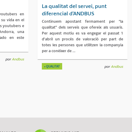
La qualitat del servei, punt
diferencial d’ANDBUS
youtubers en
 su vida en el
Continuem apostant fermament per “la
os youtubers e
qualitat” dels serveis que ofereix als usuaris.
Andorra, una
Per aquest motiu es va engegar el passat 1
zado en este
d’abril un procés de valoració per part de
totes les persones que utilitzen la companyia
per a conèixer de …
por
Andbus
QUALITAT
por
Andbus