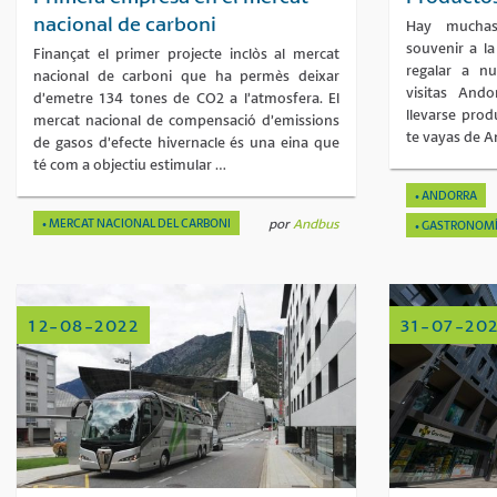
nacional de carboni
Hay muchas
souvenir a la
Finançat el primer projecte inclòs al mercat
regalar a nu
nacional de carboni que ha permès deixar
visitas And
d’emetre 134 tones de CO2 a l’atmosfera. El
llevarse prod
mercat nacional de compensació d’emissions
te vayas de 
de gasos d’efecte hivernacle és una eina que
té com a objectiu estimular …
ANDORRA
MERCAT NACIONAL DEL CARBONI
por
Andbus
GASTRONOMÍA
12-08-2022
31-07-20